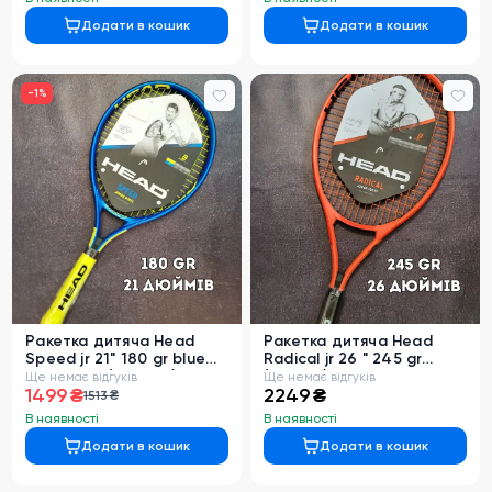
Додати в кошик
Додати в кошик
-
1
%
Ракетка дитяча Head
Ракетка дитяча Head
Speed jr 21" 180 gr blue
Radical jr 26 " 245 gr
2024 year (230364)
(231405)
Ще немає відгуків
Ще немає відгуків
1499 ₴
2249 ₴
1513 ₴
В наявності
В наявності
Додати в кошик
Додати в кошик