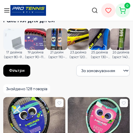
0
Головна
Ракетки для дітей
Ракетки для дітей
17 дюймів
19 дюймів
21 дюйм
23 дюйма
25 дюймів
26 дюймів
(зріст 80-90
(зріст 90-110
(зріст 110-
(зріст 120-
(зріст 130-
(зріст 140-
см)
см)
120 см)
130 см)
140 см)
150 см)
Фільтри
Знайдено
128
товарів