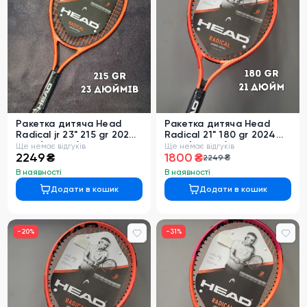
Ракетка дитяча Head
Ракетка дитяча Head
Radical jr 23" 215 gr 2024
Radical 21" 180 gr 2024
year (231425)
year (231435)
Ще немає відгуків
Ще немає відгуків
2249 ₴
1800 ₴
2249 ₴
В наявності
В наявності
Додати в кошик
Додати в кошик
-
20
%
-
31
%