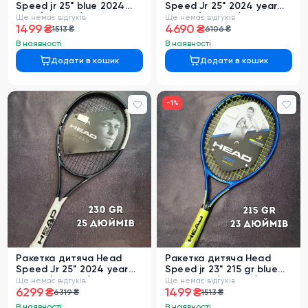
Speed jr 25" blue 2024
Speed Jr 25" 2024 year
year (230344)
230 gr (236064)
Ще немає відгуків
Ще немає відгуків
1499 ₴
4690 ₴
1513 ₴
6106 ₴
В наявності
В наявності
Додати в кошик
Додати в кошик
0
-
1
%
Ракетка дитяча Head
Ракетка дитяча Head
Speed Jr 25" 2024 year
Speed jr 23" 215 gr blue
230 gr (232096)
2024 year (230354)
Ще немає відгуків
Ще немає відгуків
6299 ₴
1499 ₴
6319 ₴
1513 ₴
В наявності
В наявності