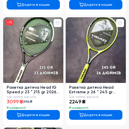
Додати в кошик
Додати в кошик
-
1
%
Ракетка дитяча Head IG
Ракетка дитяча Head
Speed jr 23 " 215 gr 2026
Extreme jr 26 " 245 gr
year (230036)
(231404)
Ще немає відгуків
Ще немає відгуків
3099 ₴
2249 ₴
3115 ₴
В наявності
В наявності
Додати в кошик
Додати в кошик