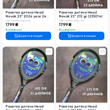
Ракетка дитяча Head
Ракетка дитяча Head
Novak 25" 2024 year 240
Novak 23" 215 gr (235014)
gr (235004)
Ще немає відгуків
Ще немає відгуків
1799 ₴
1799 ₴
В наявності
В наявності
Додати в кошик
Додати в кошик
Ракетка дитяча Head
Ракетка дитяча Head