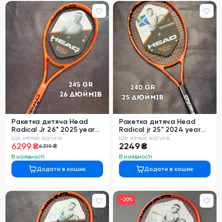
0
Ракетка дитяча Head
Ракетка дитяча Head
Radical Jr 26" 2025 year
Radical jr 25" 2024 year
245 gr (231045)
240 gr (231415)
Ще немає відгуків
Ще немає відгуків
6299 ₴
2249 ₴
6319 ₴
В наявності
В наявності
Додати в кошик
Додати в кошик
-
20
%