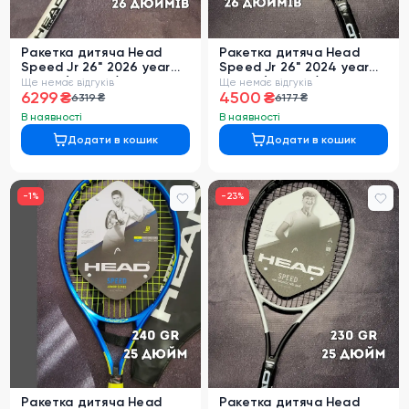
Ракетка дитяча Head
Ракетка дитяча Head
Speed Jr 26" 2026 year
Speed Jr 26" 2024 year
255 gr (232086)
250 gr (236054)
Ще немає відгуків
Ще немає відгуків
6299 ₴
4500 ₴
6319 ₴
6177 ₴
В наявності
В наявності
Додати в кошик
Додати в кошик
-
1
%
-
23
%
Ракетка дитяча Head
Ракетка дитяча Head