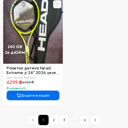
0
Ракетка дитяча Head
Extreme jr 26" 2024 year
240 gr (231154)
Ще немає відгуків
6299 ₴
6320 ₴
В наявності
Додати в кошик
1
2
3
...
6