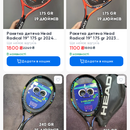
Ракетка дитяча Head
Ракетка дитяча Head
Radical 19" 175 gr 2024
Radical 19" 175 gr 2023
year (231445)
year (234943)
Ще немає відгуків
Ще немає відгуків
1800 ₴
1100 ₴
2249 ₴
1590 ₴
В наявності
В наявності
Додати в кошик
Додати в кошик