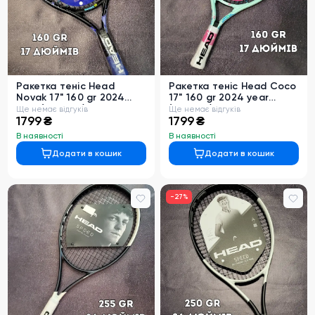
Ракетка теніс Head
Ракетка теніс Head Coco
Novak 17" 160 gr 2024
17" 160 gr 2024 year
year (235044)
(235844)
Ще немає відгуків
Ще немає відгуків
1799 ₴
1799 ₴
В наявності
В наявності
Додати в кошик
Додати в кошик
0
-
27
%