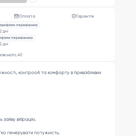
Оплата
Гарантія
тарифами перевізника
2 дні
рифами перевізника
2 дні
новського, 40
ужності, контрооб та комфорту в привабливих
 зайву вібрацію.
ко генерувати потужність.