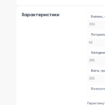
Ракетка п
Характеристики
Баланс, 
330
Потужніс
62
Swingwe
290
Вага, гр
255
Візеруно
16x19
Перегляну