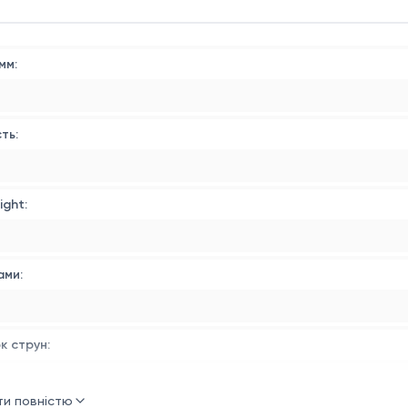
оставляється без струни. Натяжка + струна у подарунок.
мм:
ть:
ight:
ами:
к струн:
ти повністю