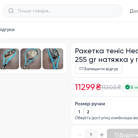
Дос
Відгуки
Ракетка теніс He
255 gr натяжка у
Залишити відгук
11299 ₴
11303 ₴
В н
Розмір ручки
1
2
Оберіть доступну комбінацію ва
Додати
1