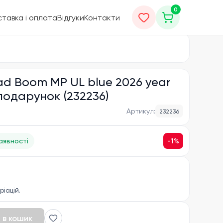
0
тавка і оплата
Відгуки
Контакти
ad Boom MP UL blue 2026 year
 подарунок (232236)
Артикул:
232236
-
1
%
аявності
ріацій.
 в кошик