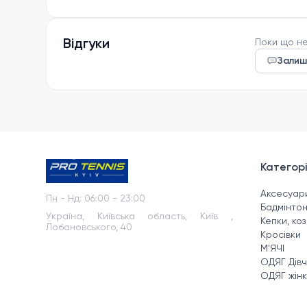
Відгуки
Поки що не
Залиш
Категорі
Аксесуар
Пн - Нд
:
06:00 - 23:00
Бадмінто
Україна, Київська область, Київ ,
Кепки, ко
Лобановського, 40
Кросівки
М'ЯЧІ
ОДЯГ Дів
ОДЯГ жін