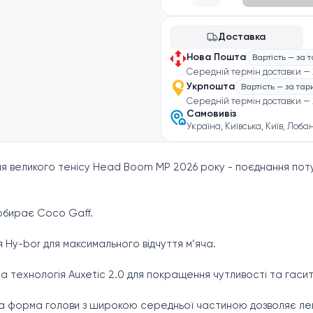
Доставка
Нова Пошта
Вартість — за 
Середній термін доставки — 
Укрпошта
Вартість — за та
Середній термін доставки — 
Самовивіз
Україна, Київська, Київ, Лоба
ля великого тенісу Head Boom MP 2026 року - поєднання пот
 обирає Coco Gaff.
 Hy-bor для максимального відчуття м’яча.
 технологія Auxetic 2.0 для покращення чутливості та гасить
на форма голови з широкою середньої частиною дозволяє лег