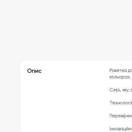
Опис
Ракетка д
кольорах.
Сері, яку
Технологія
Перевірена
Інновацій