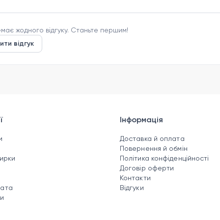
має жодного відгуку. Станьте першим!
ити відгук
ї
Інформація
и
Доставка й оплата
н
Повернення й обмін
зирки
Політика конфіденційності
Договір оферти
Контакти
чата
Відгуки
ки