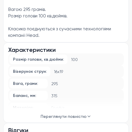
Вагою 295 грамів.
Розмір голови 100 кв.дюймів.
Класика поєднуються з сучасними технологіями
компанії Head.
Відчуття м'яча, потужність та комфорт в однієї
Характеристики
моделі.
Розмір голови, кв.дюйми:
100
Потужність 100 голови та керованість вагі 295 грамів.
Візерунок струн:
16x19
Підходить для чоловіків будь якого рівня гри та жінок в
Вага, грами:
295
гарної фізичної формі.
Баланс, мм:
315
Модель поставляється в комплекті з ретро чохлом.
Без натяжки.
Матеріал:
Графіт
Переглянути повністю
Відгуки