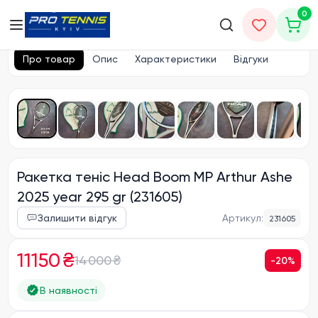
0
Головна
Ракетки теніс
Head
Про товар
Опис
Характеристики
Відгуки
Ракетка теніс Head Boom MP Arthur Ashe
2025 year 295 gr (231605)
Залишити відгук
Артикул:
231605
11150 ₴
14000 ₴
-
20
%
В наявності