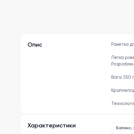
Опис
Ракетка д
Легка раке
Розроблен
Вага 350 
Краплепод
Технологі
Вібрація 
М'яка піна
Характеристики
Баланс, 