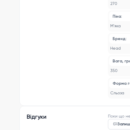
Колекція 2
270
Ракетка п
Піна:
М'яка
Бренд:
Head
Вага, гр
350
Форма г
Сльоза
Відгуки
Поки що не
Залиш