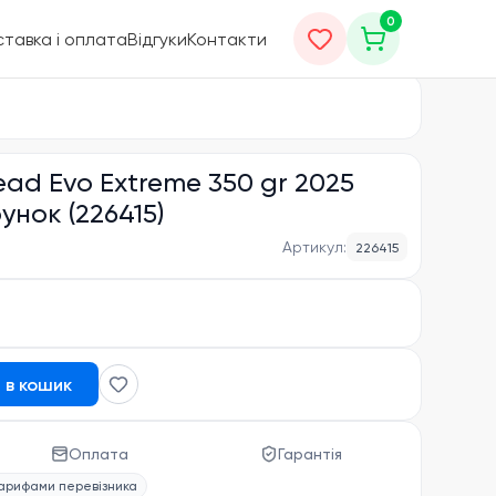
0
тавка і оплата
Відгуки
Контакти
ad Evo Extreme 350 gr 2025
унок (226415)
Артикул:
226415
 в кошик
Оплата
Гарантія
тарифами перевізника