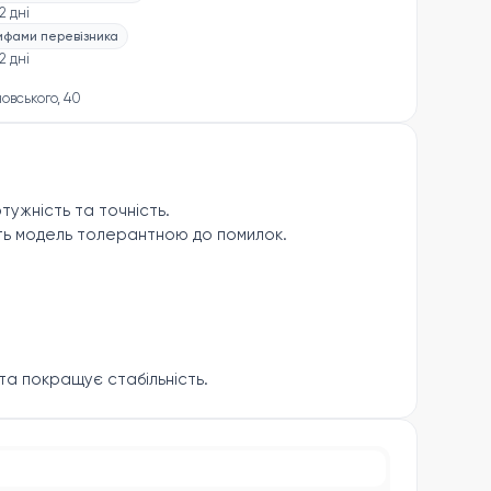
2 дні
рифами перевізника
2 дні
новського, 40
тужність та точність.
ить модель толерантною до помилок.
 та покращує стабільність.