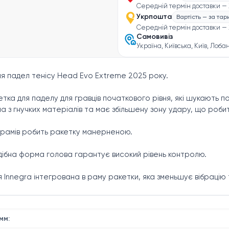
Середній термін доставки — 
Укрпошта
Вартість — за та
Середній термін доставки — 
Самовивіз
Україна, Київська, Київ, Лоба
ля падел тенісу Head Evo Extreme 2025 року.
тка для паделу для гравців початкового рівня, які шукають по
а з гнучких матеріалів та має збільшену зону удару, що роб
грамів робить ракетку манерненою.
ібна форма голова гарантує високий рівень контролю.
я Innegra інтегрована в раму ракетки, яка зменьшує вібрацію
на 17% менше для впливає на комфорт при гри.
 для комфортної гри.
мм: