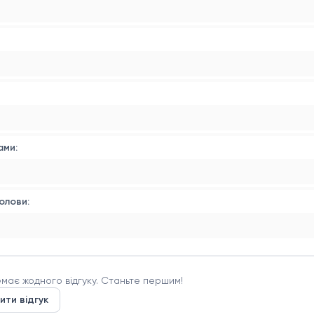
025 року.
оставляється без чохла.
ами:
олови:
має жодного відгуку. Станьте першим!
ити відгук