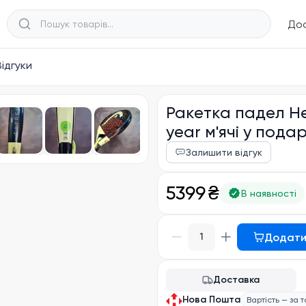
Дос
Відгуки
Ракетка падел He
year м'ячі у подар
Залишити відгук
5399 ₴
В наявності
Додати
1
Доставка
Нова Пошта
Вартість — за 