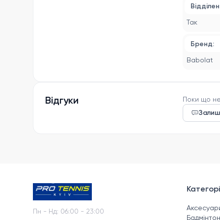
Відділен
Так
Бренд:
Babolat
Відгуки
Поки що не
Залиш
Категорі
Аксесуар
Пн - Нд
:
06:00 - 23:00
Бадмінто