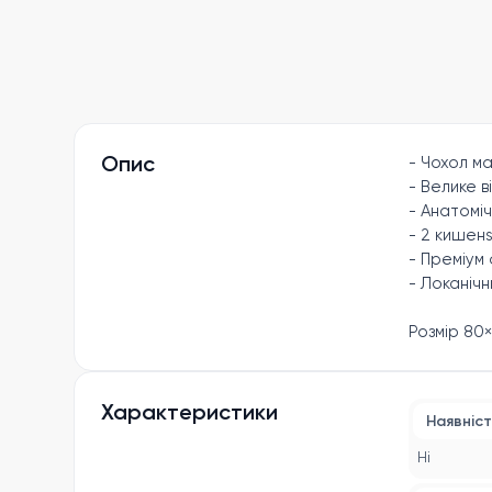
Опис
- Чохол ма
- Велике в
- Анатоміч
- 2 кишенs
- Преміум 
- Локанічн
Розмір 80
Характеристики
Наявніст
Ні