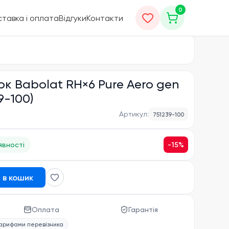
0
тавка і оплата
Відгуки
Контакти
ок Babolat RH×6 Pure Aero gen
9-100)
Артикул:
751239-100
-
15
%
явності
 в кошик
Оплата
Гарантія
тарифами перевізника