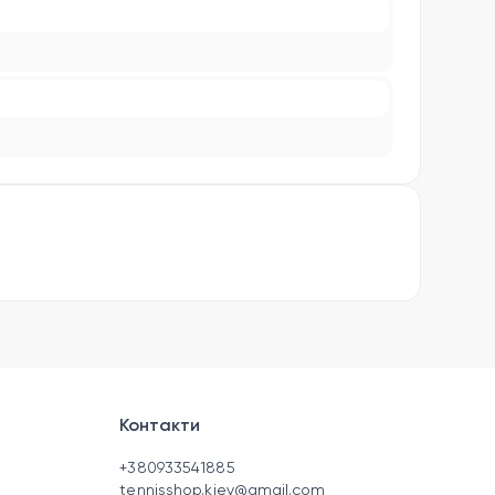
Контакти
+380933541885
tennisshop.kiev@gmail.com