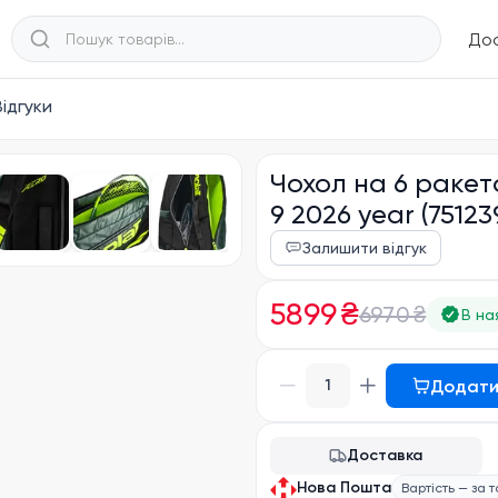
Дос
Відгуки
Чохол на 6 ракет
9 2026 year (75123
Залишити відгук
5899 ₴
6970 ₴
В на
Додати
1
Доставка
Нова Пошта
Вартість — за 