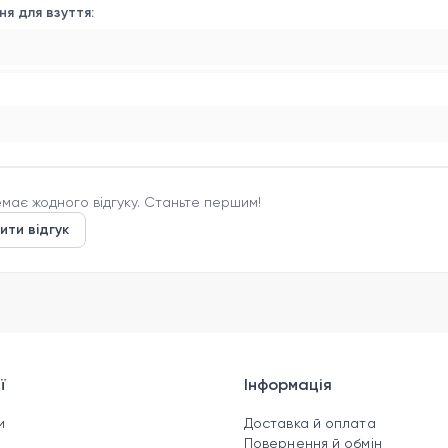
ня для взуття:
має жодного відгуку. Станьте першим!
ити відгук
ї
Інформація
и
Доставка й оплата
н
Повернення й обмін