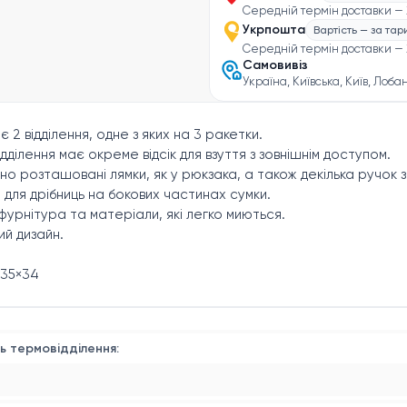
Середній термін доставки — 
Укрпошта
Вартість — за та
Середній термін доставки — 
Самовивіз
Україна, Київська, Київ, Лоба
є 2 відділення, одне з яких на 3 ракетки.
ідділення має окреме відсік для взуття з зовнішнім доступом.
но розташовані лямки, як у рюкзака, а також декілька ручок 
 для дрібниць на бокових частинах сумки.
фурнітура та матеріали, які легко миються.
ий дизайн.
×35×34
ь термовідділення: