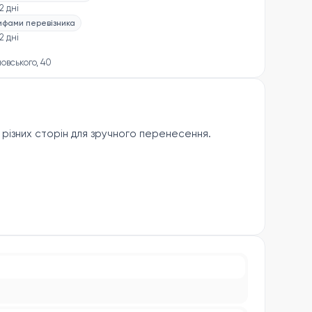
2 дні
рифами перевізника
2 дні
новського, 40
з різних сторін для зручного перенесення.