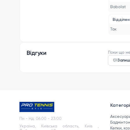
Babolat
Відділен
Так
Відгуки
Поки що не
Залиш
Категорі
Аксесуар
Пн - Нд
:
06:00 - 23:00
Бадмінто
Україна, Київська область, Київ ,
Кепки, ко