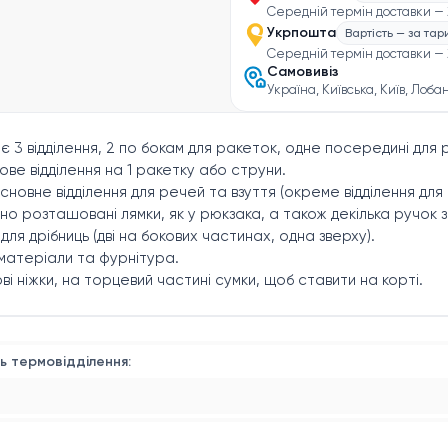
Середній термін доставки — 
Укрпошта
Вартість — за та
Середній термін доставки — 
Самовивіз
Україна, Київська, Київ, Лоба
є 3 відділення, 2 по бокам для ракеток, одне посередині для 
ове відділення на 1 ракетку або струни.
сновне відділення для речей та взуття (окреме відділення для 
но розташовані лямки, як у рюкзака, а також декілька ручок 
 для дрібниць (дві на бокових частинах, одна зверху).
 матеріали та фурнітура.
ві ніжки, на торцевий частині сумки, щоб ставити на корті.
ь термовідділення: