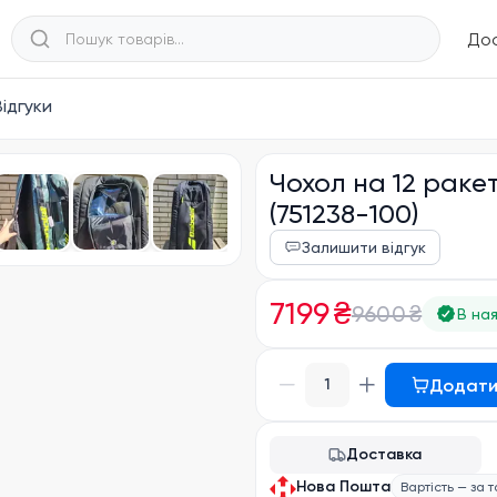
Дос
Відгуки
Чохол на 12 раке
(751238-100)
Залишити відгук
7199 ₴
9600 ₴
В на
Додати
1
Доставка
Нова Пошта
Вартість — за 