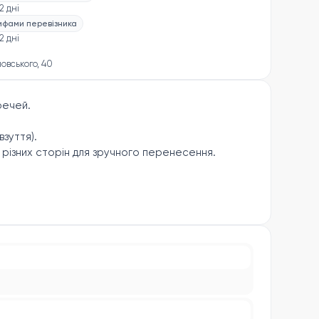
2 дні
рифами перевізника
2 дні
новського, 40
речей.
взуття).
з різних сторін для зручного перенесення.