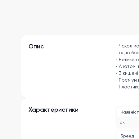
Опис
- Чохол ма
- одно бок
- Велике о
- Анатоміч
- 3 кишені
- Преміум
- Пластико
Характеристики
Наявніст
Так
Бренд: