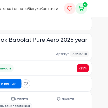
0
тавка і оплата
Відгуки
Контакти
ток Babolat Pure Aero 2026 year
Артикул:
751238/100
-
25
%
явності
 в кошик
Оплата
Гарантія
тарифами перевізника