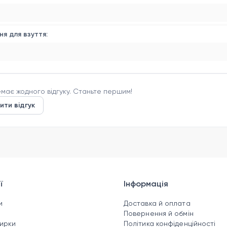
ня для взуття:
має жодного відгуку. Станьте першим!
ити відгук
ї
Інформація
и
Доставка й оплата
н
Повернення й обмін
зирки
Політика конфіденційності